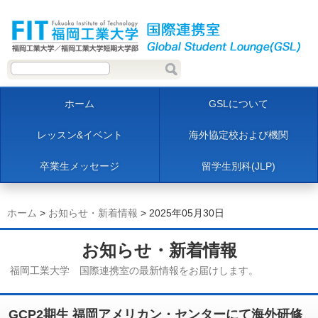
ホーム
GSLについて
レッスン&イベント
海外協定校および機関
卒業生メッセージ
留学生別科(JLP)
ホーム
>
お知らせ・新着情報
> 2025年05月30日
お知らせ・新着情報
福岡工業大学 国際連携室の最新情報をお届けします。
GCP2期生 福岡アメリカン・センターにて海外研修